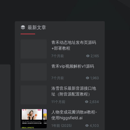
最新文章
青禾动态地址发布页源码
+部署教程
7个月前
2,165
青禾vip视频解析v1源码
7个月前
1,963
洛雪音乐最新音源接口地
址（附音源配置教程）
11个月前
2,634
人物变成花瓣消散ai教程-
使用higgsfield.ai
1年前 (2025)
4,103