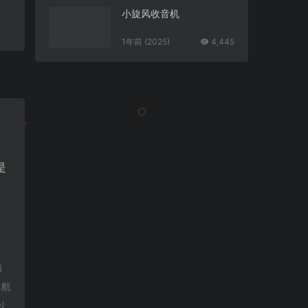
小旋风收音机
1年前 (2025)
4,445
是
的
导航
以