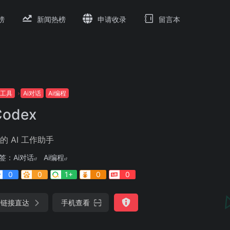
榜
新闻热榜
申请收录
留言本
i工具
Ai对话
Ai编程
Codex
的 AI 工作助手
签：
Ai对话
Ai编程
0
0
1+
0
0
链接直达
手机查看