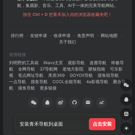
航，集观影、音乐、工具、AI于一体的完美导航网站。
按住 Ctrl + D 把青禾加入你的浏览器收藏夹吧！
排行榜
友链申请
收录申请
免责声明
网站地图
关于我们
友情链接
刘明野的工具箱
iNavs主页
观影导航
迷鹿导航
终极导
航
全网导航
37导航网
老地方影院
硬核指南
可乐影
视
笔点网址导航
库房369
GOYOII导航
摸鱼啦导航
一点导航
摸鱼导航
COOL全能导航
4a影视导航
聚合导
航
摸鱼导航
更多链接
安装青禾导航到桌面
点击安装
Copyright © 2025
青禾导航
鲁ICP备2025181353号
版权所有