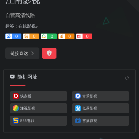
自营高清线路
标签：
在线影视
0
0
0
0
0
链接直达
随机网址
快点播
青禾影视
注视影视
低调影视
555电影
雪落影视