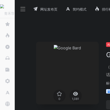
网址发布页
简约模式
排行
A
G
（
话
标
0
1,081