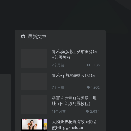
最新文章
青禾动态地址发布页源码
+部署教程
7个月前
2,165
青禾vip视频解析v1源码
7个月前
1,962
洛雪音乐最新音源接口地
址（附音源配置教程）
11个月前
2,634
人物变成花瓣消散ai教程-
使用higgsfield.ai