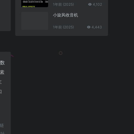
1年前 (2025)
4,102
小旋风收音机
1年前 (2025)
4,443
数
素
主
如
部链
网址