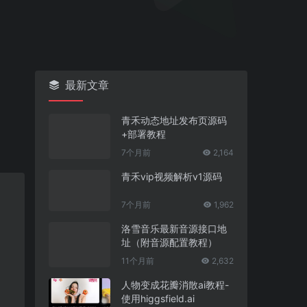
最新文章
青禾动态地址发布页源码
+部署教程
7个月前
2,164
青禾vip视频解析v1源码
7个月前
1,962
洛雪音乐最新音源接口地
址（附音源配置教程）
11个月前
2,632
人物变成花瓣消散ai教程-
使用higgsfield.ai