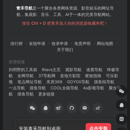
青禾导航
是一个聚合各类网络资源、影音娱乐的网址导
航，集观影、音乐、工具、AI于一体的完美导航网站。
按住 Ctrl + D 把青禾加入你的浏览器收藏夹吧！
排行榜
友链申请
收录申请
免责声明
网站地图
关于我们
友情链接
刘明野的工具箱
iNavs主页
观影导航
迷鹿导航
终极导
航
全网导航
37导航网
老地方影院
硬核指南
可乐影
视
笔点网址导航
库房369
GOYOII导航
摸鱼啦导航
一点导航
摸鱼导航
COOL全能导航
4a影视导航
聚合导
航
摸鱼导航
更多链接
安装青禾导航到桌面
点击安装