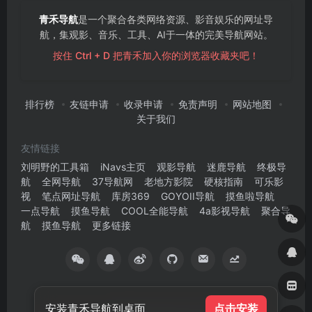
青禾导航
是一个聚合各类网络资源、影音娱乐的网址导
航，集观影、音乐、工具、AI于一体的完美导航网站。
按住 Ctrl + D 把青禾加入你的浏览器收藏夹吧！
排行榜
友链申请
收录申请
免责声明
网站地图
关于我们
友情链接
刘明野的工具箱
iNavs主页
观影导航
迷鹿导航
终极导
航
全网导航
37导航网
老地方影院
硬核指南
可乐影
视
笔点网址导航
库房369
GOYOII导航
摸鱼啦导航
一点导航
摸鱼导航
COOL全能导航
4a影视导航
聚合导
航
摸鱼导航
更多链接
安装青禾导航到桌面
点击安装