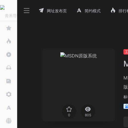
网址发布页
简约模式
排行
M
版
标
0
805