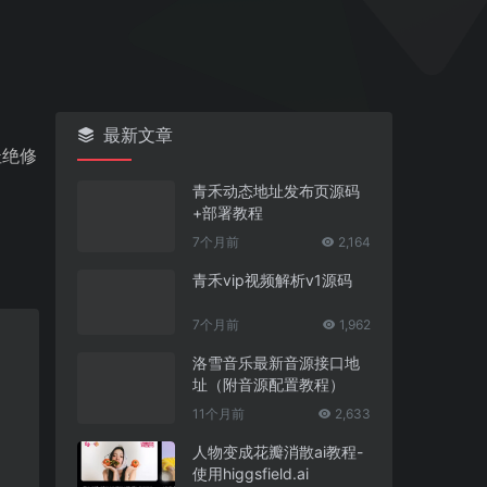
最新文章
杜绝修
青禾动态地址发布页源码
+部署教程
7个月前
2,164
青禾vip视频解析v1源码
7个月前
1,962
洛雪音乐最新音源接口地
址（附音源配置教程）
11个月前
2,633
人物变成花瓣消散ai教程-
使用higgsfield.ai