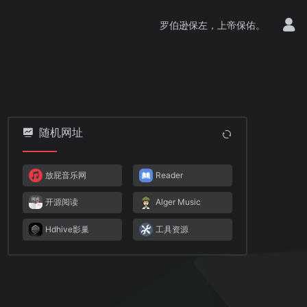
罗伯逊保左，上帝保佑。
随机网址
放屁音乐网
Reader
开源阅读
Alger Music
Hdhive影巢
工具资源