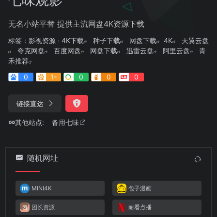
无名小站平替 提供主流网盘4K资源下载
标签：
影视资源 · 4K下载
种子下载
网盘下载
4K
天翼云盘
夸克网盘
百度网盘
网盘下载
迅雷云盘
阿里云盘
青
禾推荐
0
1-
0
0
0
链接直达
其他站点:
备用七味
随机网址
MINI4K
包子漫画
团长资源
耐看点播