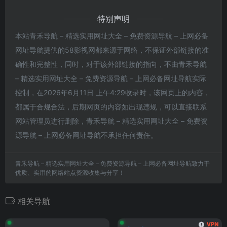
特别声明
本站青禾导航 – 精选实用网址大全 – 免费资源导航 – 上网必备
网址导航提供的58影视网都来源于网络，不保证外部链接的准
确性和完整性，同时，对于该外部链接的指向，不由青禾导航
– 精选实用网址大全 – 免费资源导航 – 上网必备网址导航实际
控制，在2026年6月11日 上午4:29收录时，该网页上的内容，
都属于合规合法，后期网页的内容如出现违规，可以直接联系
网站管理员进行删除，青禾导航 – 精选实用网址大全 – 免费资
源导航 – 上网必备网址导航不承担任何责任。
青禾导航 – 精选实用网址大全 – 免费资源导航 – 上网必备网址导航致力于
优质、实用的网络站点资源收集与分享！
相关导航