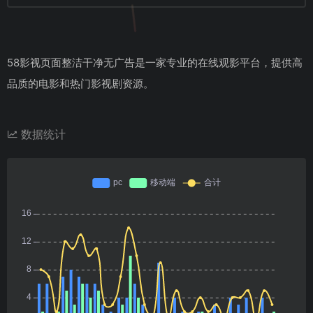
58影视页面整洁干净无广告是一家专业的在线观影平台，提供高
品质的电影和热门影视剧资源。
数据统计