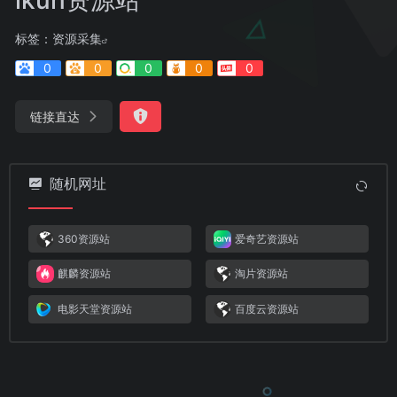
标签：
资源采集
0
0
0
0
0
链接直达
随机网址
360资源站
爱奇艺资源站
麒麟资源站
淘片资源站
电影天堂资源站
百度云资源站