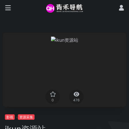
0
476
影视
资源采集
ikun资源站