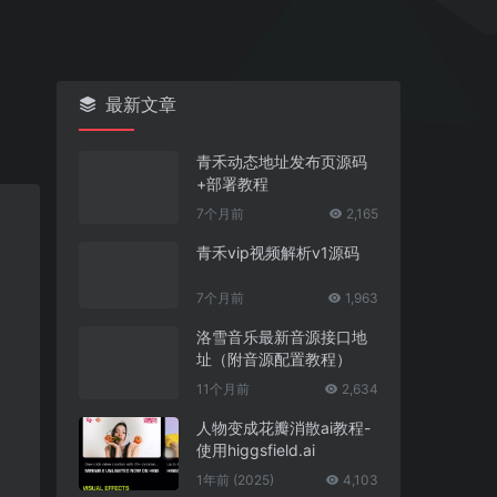
最新文章
青禾动态地址发布页源码
+部署教程
7个月前
2,165
青禾vip视频解析v1源码
7个月前
1,963
洛雪音乐最新音源接口地
址（附音源配置教程）
11个月前
2,634
人物变成花瓣消散ai教程-
使用higgsfield.ai
1年前 (2025)
4,103