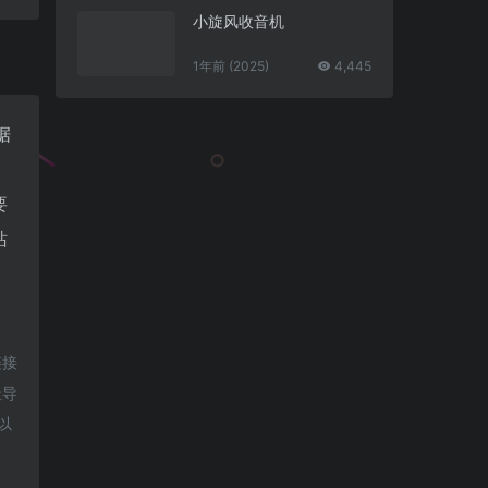
小旋风收音机
1年前 (2025)
4,445
据
要
站
链接
址导
以