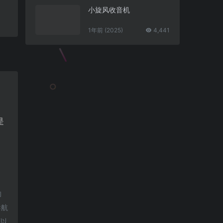
小旋风收音机
1年前 (2025)
4,441
是
的
导航
可以