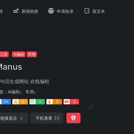
榜
新闻热榜
申请收录
留言本
i工具
Ai编程
常用
Manus
句话生成网站 在线编程
签：
Ai编程
常用
1+
0
0
0
0
链接直达
手机查看