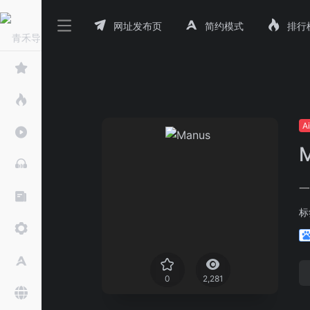
网址发布页
简约模式
排行
A
一
标
0
2,281