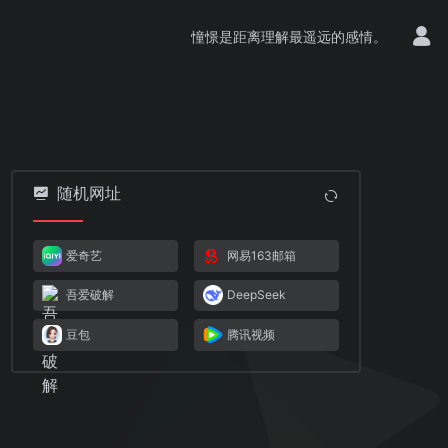
憧憬是距离理解最遥远的感情。
随机网址
爱奇艺
网易163邮箱
吾爱破解
DeepSeek
豆包
腾讯视频