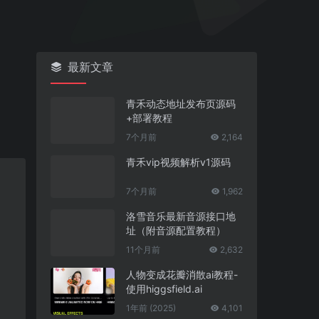
最新文章
青禾动态地址发布页源码
+部署教程
7个月前
2,164
青禾vip视频解析v1源码
7个月前
1,962
洛雪音乐最新音源接口地
址（附音源配置教程）
11个月前
2,632
人物变成花瓣消散ai教程-
使用higgsfield.ai
1年前 (2025)
4,101