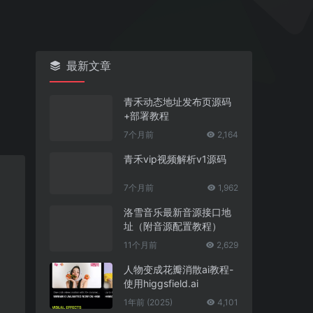
最新文章
青禾动态地址发布页源码
+部署教程
7个月前
2,164
青禾vip视频解析v1源码
7个月前
1,962
洛雪音乐最新音源接口地
址（附音源配置教程）
11个月前
2,629
人物变成花瓣消散ai教程-
使用higgsfield.ai
1年前 (2025)
4,101