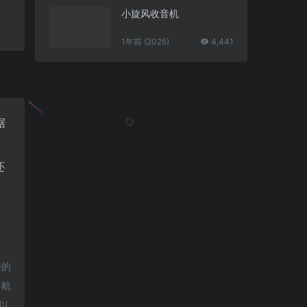
小旋风收音机
1年前 (2025)
4,441
据
还
接的
导航
可以