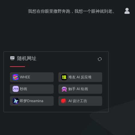
我想在你眼里撒野奔跑，我想一个眼神就到老。
随机网址
WHEE
堆友 AI 反应堆
秒画
触手 AI 绘画
即梦Dreamina
AI 设计工坊