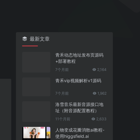
最新文章
青禾动态地址发布页源码
+部署教程
7个月前
2,164
青禾vip视频解析v1源码
7个月前
1,962
洛雪音乐最新音源接口地
址（附音源配置教程）
11个月前
2,633
人物变成花瓣消散ai教程-
使用higgsfield.ai