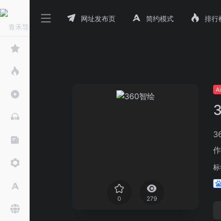
网址发布页
简约模式
排行
A
3
作
标
0
279