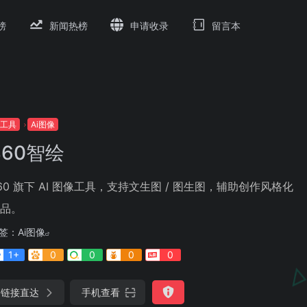
榜
新闻热榜
申请收录
留言本
i工具
Ai图像
360智绘
60 旗下 AI 图像工具，支持文生图 / 图生图，辅助创作风格化
品。
签：
Ai图像
1+
0
0
0
0
链接直达
手机查看