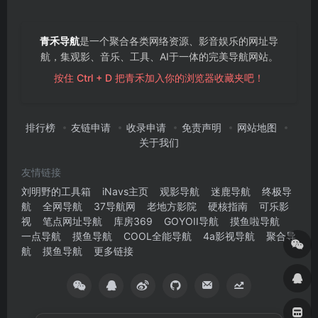
青禾导航
是一个聚合各类网络资源、影音娱乐的网址导
航，集观影、音乐、工具、AI于一体的完美导航网站。
按住 Ctrl + D 把青禾加入你的浏览器收藏夹吧！
排行榜
友链申请
收录申请
免责声明
网站地图
关于我们
友情链接
刘明野的工具箱
iNavs主页
观影导航
迷鹿导航
终极导
航
全网导航
37导航网
老地方影院
硬核指南
可乐影
视
笔点网址导航
库房369
GOYOII导航
摸鱼啦导航
一点导航
摸鱼导航
COOL全能导航
4a影视导航
聚合导
航
摸鱼导航
更多链接