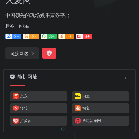
中国领先的现场娱乐票务平台
标签：
购物
2+
2-
3+
0
3+
链接直达
随机网址
京东
闲鱼
转转
淘宝
拼多多
放屁音乐网