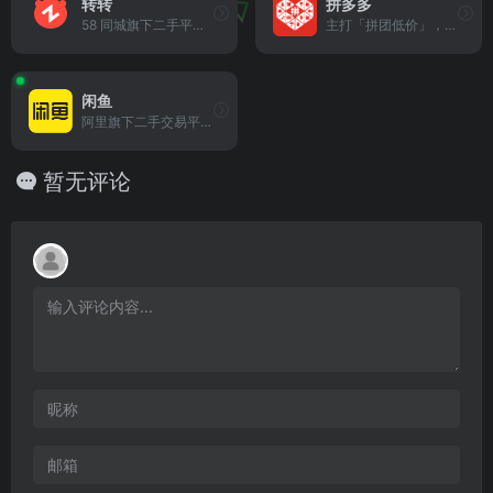
转转
拼多多
58 同城旗下二手平台，提供「验机报告」和「微信担保交易」，2025 年新增「校园专区」和「企业回收」服务。3C 数码品类交易占比超 60%，支持上门取件。
主打「拼团低价」，2025 年调整售后规则，将「仅退款」改为「退款无需退货」，商家处理时间延长至 36 小时。农产品直供模式突出，百亿补贴覆盖数码、美妆等品类。
闲鱼
阿里旗下二手交易平台，2025 年月活用户达 2.09 亿，推出 AI 智能托管（自动应答咨询、调整价格）及「鱼力值」信用体系。支持「验货宝」官方质检，日均发布闲置物品超 400 万件。
暂无评论