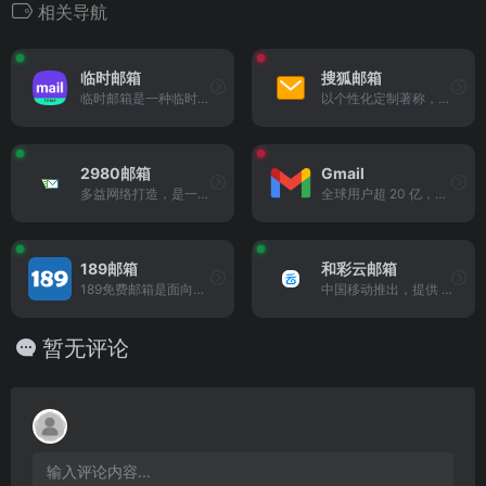
相关导航
临时邮箱
搜狐邮箱
临时邮箱是一种临时性的电子...
以个性化定制著称，支持邮件标签分类及日程提醒。免费版提供 2G 空间，适合学生及轻度办公用户。
2980邮箱
Gmail
多益网络打造，是一款专业且免费的电子邮箱服务平台
全球用户超 20 亿，提供 15G 免费空间，AI 驱动的「智能回复」和「优先收件箱」显著提升效率。2025 年新增「邮件撤回延长至 24 小时」功能。
189邮箱
和彩云邮箱
189免费邮箱是面向所有互联网用户的新型工作和商务邮箱，覆盖Web、Wap、 Pad、iOS、Android等多个终端，满足用户随时随地处理邮件需要。189邮箱提倡“简单”理念，产品功能、体验结合“简单”理念，让用户享受高效工作、轻松生活。
中国移动推出，提供 16G 基础空间，通过签到可扩容至 1TB。支持「和彩云笔记」在线协作编辑
暂无评论