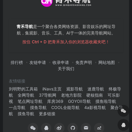
青禾导航
是一个聚合各类网络资源、影音娱乐的网址导
航，集观影、音乐、工具、AI于一体的完美导航网站。
按住 Ctrl + D 把青禾加入你的浏览器收藏夹吧！
排行榜
友链申请
收录申请
免责声明
网站地图
关于我们
友情链接
刘明野的工具箱
iNavs主页
观影导航
迷鹿导航
终极导
航
全网导航
37导航网
老地方影院
硬核指南
可乐影
视
笔点网址导航
库房369
GOYOII导航
摸鱼啦导航
一点导航
摸鱼导航
COOL全能导航
4a影视导航
聚合导
航
摸鱼导航
更多链接