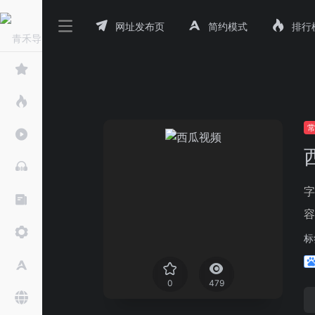
网址发布页
简约模式
排行
字
容
标
0
479