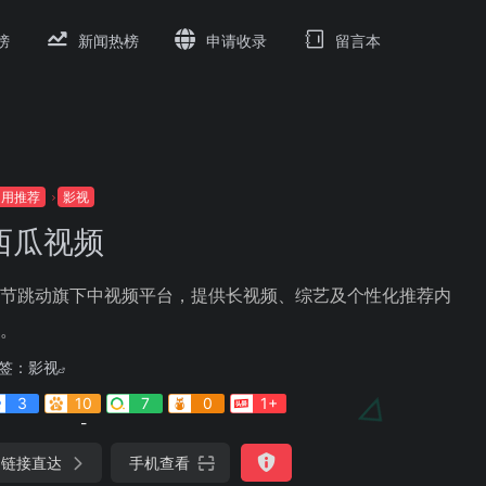
榜
新闻热榜
申请收录
留言本
常用推荐
影视
西瓜视频
节跳动旗下中视频平台，提供长视频、综艺及个性化推荐内
。
签：
影视
3
10
7
0
1+
-
链接直达
手机查看