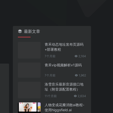
最新文章
青禾动态地址发布页源码
+部署教程
7个月前
2,164
青禾vip视频解析v1源码
7个月前
1,962
洛雪音乐最新音源接口地
址（附音源配置教程）
11个月前
2,634
人物变成花瓣消散ai教程-
使用higgsfield.ai