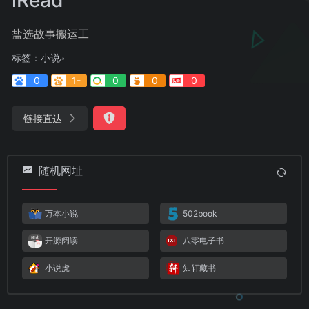
盐选故事搬运工
标签：
小说
0
1-
0
0
0
链接直达
随机网址
万本小说
502book
开源阅读
八零电子书
小说虎
知轩藏书