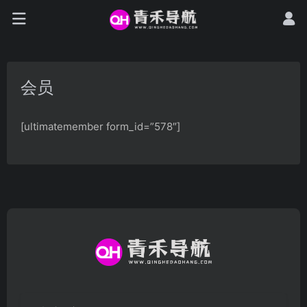
会员
[ultimatemember form_id=”578″]