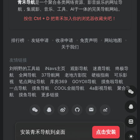
青禾导航
是一个聚合各类网络资源、影音娱乐的网址导
航，集观影、音乐、工具、AI于一体的完美导航网站。
按住 Ctrl + D 把青禾加入你的浏览器收藏夹吧！
排行榜
友链申请
收录申请
免责声明
网站地图
关于我们
友情链接
刘明野的工具箱
iNavs主页
观影导航
迷鹿导航
终极导
航
全网导航
37导航网
老地方影院
硬核指南
可乐影
视
笔点网址导航
库房369
GOYOII导航
摸鱼啦导航
一点导航
摸鱼导航
COOL全能导航
4a影视导航
聚合导
航
摸鱼导航
更多链接
安装青禾导航到桌面
点击安装
Copyright © 2025
青禾导航
鲁ICP备2025181353号
版权所有