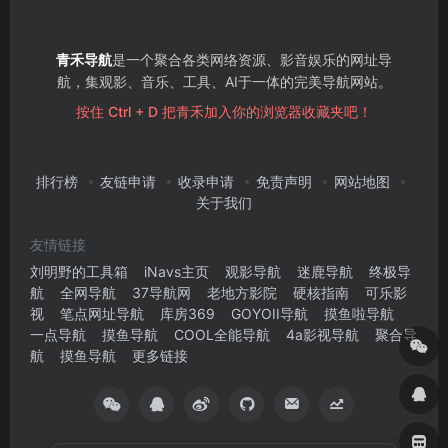
青禾导航
是一个聚合各类网络资源、影音娱乐的网址导
航，集观影、音乐、工具、AI于一体的完美导航网站。
按住 Ctrl + D 把青禾加入你的浏览器收藏夹吧！
排行榜
友链申请
收录申请
免责声明
网站地图
关于我们
友情链接
刘明野的工具箱
iNavs主页
观影导航
迷鹿导航
终极导
航
全网导航
37导航网
老地方影院
硬核指南
可乐影
视
笔点网址导航
库房369
GOYOII导航
摸鱼啦导航
一点导航
摸鱼导航
COOL全能导航
4a影视导航
聚合导
航
摸鱼导航
更多链接