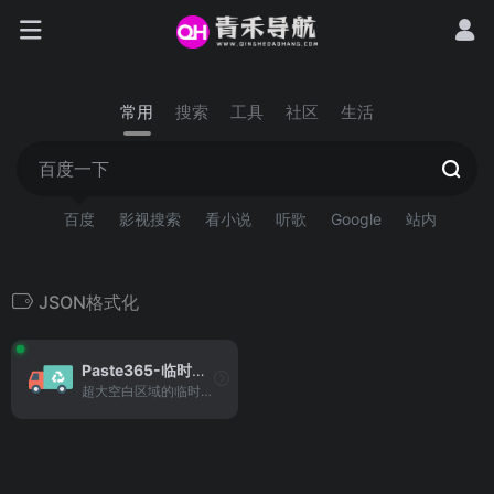
常用
搜索
工具
社区
生活
百度
影视搜索
看小说
听歌
Google
站内
JSON格式化
Paste365-临时粘贴
超大空白区域的临时粘贴板