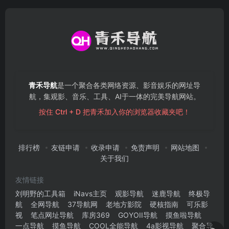
青禾导航
是一个聚合各类网络资源、影音娱乐的网址导
航，集观影、音乐、工具、AI于一体的完美导航网站。
按住 Ctrl + D 把青禾加入你的浏览器收藏夹吧！
排行榜
友链申请
收录申请
免责声明
网站地图
关于我们
友情链接
刘明野的工具箱
iNavs主页
观影导航
迷鹿导航
终极导
航
全网导航
37导航网
老地方影院
硬核指南
可乐影
视
笔点网址导航
库房369
GOYOII导航
摸鱼啦导航
一点导航
摸鱼导航
COOL全能导航
4a影视导航
聚合导