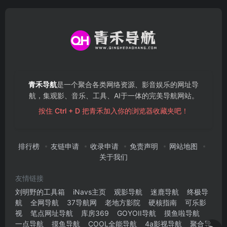
青禾导航
是一个聚合各类网络资源、影音娱乐的网址导
航，集观影、音乐、工具、AI于一体的完美导航网站。
按住 Ctrl + D 把青禾加入你的浏览器收藏夹吧！
排行榜
友链申请
收录申请
免责声明
网站地图
关于我们
友情链接
刘明野的工具箱
iNavs主页
观影导航
迷鹿导航
终极导
航
全网导航
37导航网
老地方影院
硬核指南
可乐影
视
笔点网址导航
库房369
GOYOII导航
摸鱼啦导航
一点导航
摸鱼导航
COOL全能导航
4a影视导航
聚合导