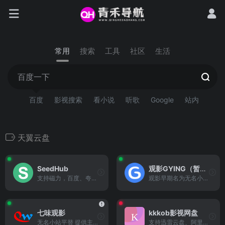
常用
搜索
工具
社区
生活
百度
影视搜索
看小说
听歌
Google
站内
天翼云盘
SeedHub
观影GYING（暂停注册）
支持磁力，百度、夸克、阿里、迅雷网盘，资源非常全面
观影早期名为无名小站,片库，...
七味观影
kkkob影视网盘
无名小站平替 提供主流网盘4K资源下载
支持迅雷云盘、阿里云盘、夸...